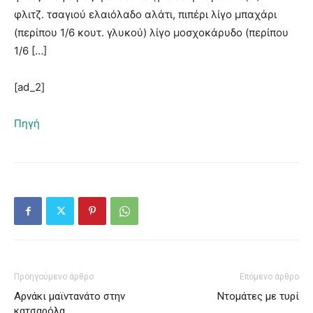
φλιτζ. τσαγιού ελαιόλαδο αλάτι, πιπέρι λίγο μπαχάρι
(περίπου 1/6 κουτ. γλυκού) λίγο μοσχοκάρυδο (περίπου
1/6 […]
[ad_2]
Πηγή
Προηγούμενο άρθρο
Επόμενο άρθρο
Αρνάκι μαϊντανάτο στην
Ντομάτες με τυρί
κατσαρόλα