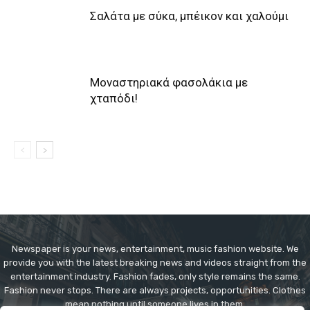
Σαλάτα με σύκα, μπέικον και χαλούμι
Μοναστηριακά φασολάκια με
χταπόδι!
Newspaper is your news, entertainment, music fashion website. We
provide you with the latest breaking news and videos straight from the
entertainment industry. Fashion fades, only style remains the same.
Fashion never stops. There are always projects, opportunities. Clothes
mean nothing until someone lives in them.