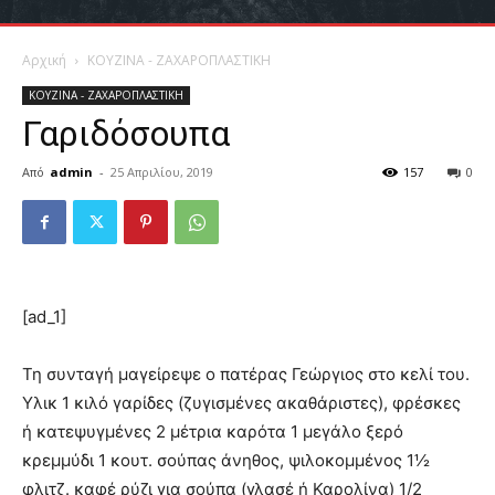
Αρχική
ΚΟΥΖΙΝΑ - ΖΑΧΑΡΟΠΛΑΣΤΙΚΗ
ΚΟΥΖΙΝΑ - ΖΑΧΑΡΟΠΛΑΣΤΙΚΗ
Γαριδόσουπα
Από
admin
-
25 Απριλίου, 2019
157
0
[ad_1]
Τη συνταγή μαγείρεψε ο πατέρας Γεώργιος στο κελί του.
Υλικ 1 κιλό γαρίδες (ζυγισμένες ακαθάριστες), φρέσκες
ή κατεψυγμένες 2 μέτρια καρότα 1 μεγάλο ξερό
κρεμμύδι 1 κουτ. σούπας άνηθος, ψιλοκομμένος 1½
φλιτζ. καφέ ρύζι για σούπα (γλασέ ή Καρολίνα) 1/2