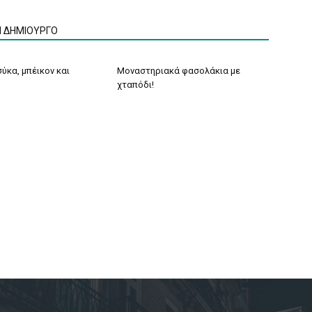
Ν ΔΗΜΙΟΥΡΓΟ
ύκα, μπέικον και
Μοναστηριακά φασολάκια με
χταπόδι!