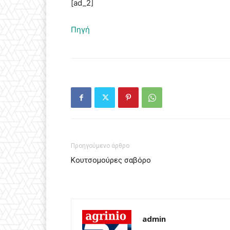
[ad_2]
Πηγή
Προηγούμενο άρθρο
Κουτσομούρες σαβόρο
admin