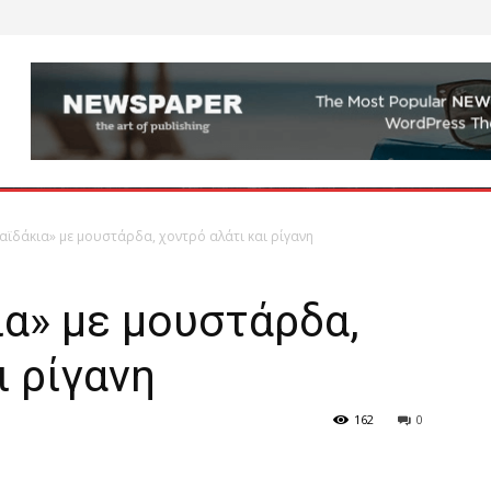
αϊδάκια» με μουστάρδα, χοντρό αλάτι και ρίγανη
ια» με μουστάρδα,
ι ρίγανη
162
0