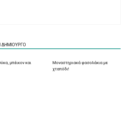
Ν ΔΗΜΙΟΥΡΓΟ
ύκα, μπέικον και
Μοναστηριακά φασολάκια με
χταπόδι!