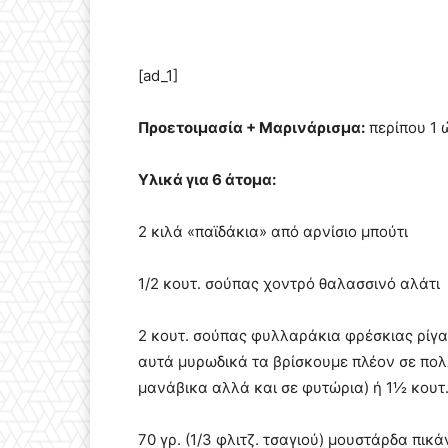
[ad_1]
Προετοιμασία + Μαρινάρισμα:
περίπου 1 
Υλικά για 6 άτομα:
2 κιλά «παϊδάκια» από αρνίσιο μπούτι
1/2 κουτ. σούπας χοντρό θαλασσινό αλάτι
2 κουτ. σούπας φυλλαράκια φρέσκιας ρίγ
αυτά μυρωδικά τα βρίσκουμε πλέον σε πο
μανάβικα αλλά και σε φυτώρια) ή 1½ κουτ.
70 γρ. (1/3 φλιτζ. τσαγιού) μουστάρδα πικ