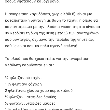
όσους νηστεύουν και όχι μόνο.
Η αγιορείτικη καρυδόπιτα, χωρίς λάδι (!), είναι μια
καταπλητκική συνταγή με βάση το ταχίνι, η οποία θα
σας ανταμείψει με την πλούσια γεύση της και σίγουρα
θα κερδίσει τη δική της θέση μεταξύ των αγαπημένων
σας συνταγών, όχι μόνο την περίοδο της νηστείας,
καθώς είναι και μια πολύ υγιεινή επιλογή.
Τα υλικά που θα χρειαστείτε για την αγιορείτικη
αλάδωτη καρυδόπιτα είναι :
¾ φλιτζανιού ταχίνι
1 ½ φλιτζάνι ζάχαρη
2 φλιτζάνια χλιαρό χυμό πορτοκαλιού
½ φλιτζάνι σταφίδες ξανθές
½ φλιτζάνι σταφίδες μαύρες
1 ½ φλιτζάνι χοντροαλεσμένη καρυδόψιχα