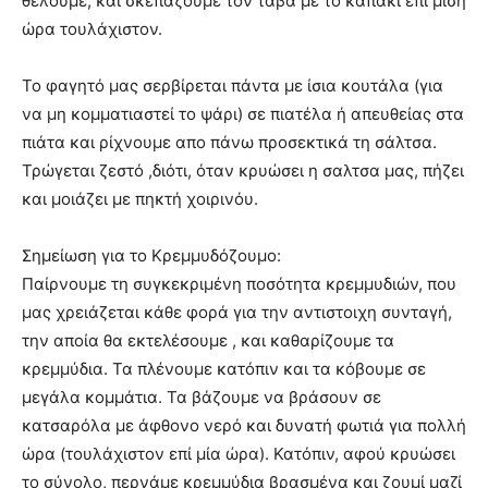
θέλουμε, και σκεπάζουμε τον ταβά με το καπάκι επί μισή
ώρα τουλάχιστον.
Το φαγητό μας σερβίρεται πάντα με ίσια κουτάλα (για
να μη κομματιαστεί το ψάρι) σε πιατέλα ή απευθείας στα
πιάτα και ρίχνουμε απο πάνω προσεκτικά τη σάλτσα.
Τρώγεται ζεστό ,διότι, όταν κρυώσει η σαλτσα μας, πήζει
και μοιάζει με πηκτή χοιρινόυ.
Σημείωση για το Κρεμμυδόζουμο:
Παίρνουμε τη συγκεκριμένη ποσότητα κρεμμυδιών, που
μας χρειάζεται κάθε φορά για την αντιστοιχη συνταγή,
την αποία θα εκτελέσουμε , και καθαρίζουμε τα
κρεμμύδια. Τα πλένουμε κατόπιν και τα κόβουμε σε
μεγάλα κομμάτια. Τα βάζουμε να βράσουν σε
κατσαρόλα με άφθονο νερό και δυνατή φωτιά για πολλή
ώρα (τουλάχιστον επί μία ώρα). Κατόπιν, αφού κρυώσει
το σύνολο, περνάμε κρεμμύδια βρασμένα και ζουμί μαζί