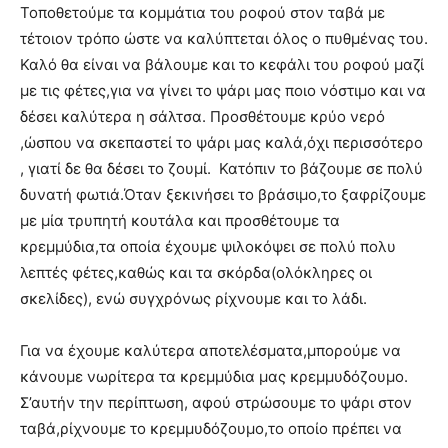
Τοποθετούμε τα κομμάτια του ροφού στον ταβά με
τέτοιον τρόπο ώστε να καλύπτεται όλος ο πυθμένας του.
Καλό θα είναι να βάλουμε και το κεφάλι του ροφού μαζί
με τις φέτες,για να γίνει το ψάρι μας ποιο νόστιμο και να
δέσει καλύτερα η σάλτσα. Προσθέτουμε κρύο νερό
,ώσπου να σκεπαστεί το ψάρι μας καλά,όχι περισσότερο
, γιατί δε θα δέσει το ζουμί. Κατόπιν το βάζουμε σε πολύ
δυνατή φωτιά.Όταν ξεκινήσει το βράσιμο,το ξαφρίζουμε
με μία τρυπητή κουτάλα και προσθέτουμε τα
κρεμμύδια,τα οποία έχουμε ψιλοκόψει σε πολύ πολυ
λεπτές φέτες,καθώς και τα σκόρδα(ολόκληρες οι
σκελίδες), ενώ συγχρόνως ρίχνουμε και το λάδι.
Για να έχουμε καλύτερα αποτελέσματα,μπορούμε να
κάνουμε νωρίτερα τα κρεμμύδια μας κρεμμυδόζουμο.
Σ’αυτήν την περίπτωση, αφού στρώσουμε το ψάρι στον
ταβά,ρίχνουμε το κρεμμυδόζουμο,το οποίο πρέπει να